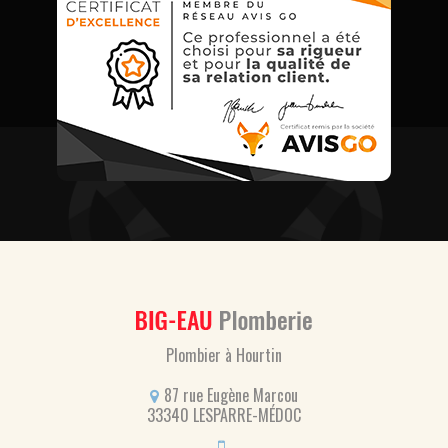
Plombier à Hourtin
87 rue Eugène Marcou
33340 LESPARRE-MÉDOC