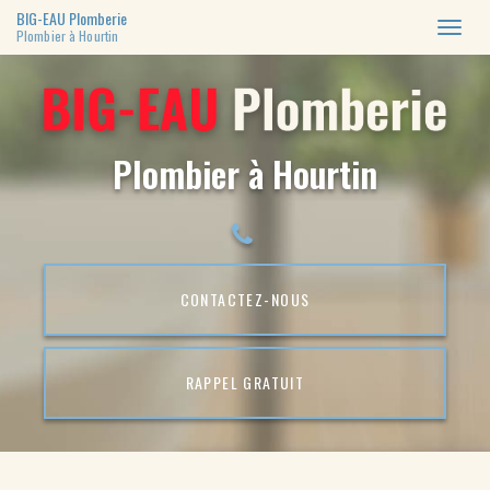
BIG-EAU Plomberie
Toggl
Plombier à Hourtin
naviga
Aller
au
contenu
principal
Plombier à Hourtin
CONTACTEZ-
NOUS
RAPPEL GRATUIT