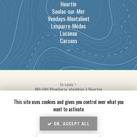
Hourtin
Soulac-sur-Mer
Vendays-Montalivet
Lesparre-Médoc
Lacanau
Carcans
...
En savoir +
BIG-EAU Plomberie, plombier à Hourtin
Mentions légales
-
Plan du site
-
Liens utiles
-
Secteur
-
Cookies
BIG-EAU Plomberie
This site uses cookies and gives you control over what you
Création et référencement de site Internet
want to activate
Demande de Devis
Fermer
OK, ACCEPT ALL
Notre savoir-faire : Plombier à Hourtin
10
/10