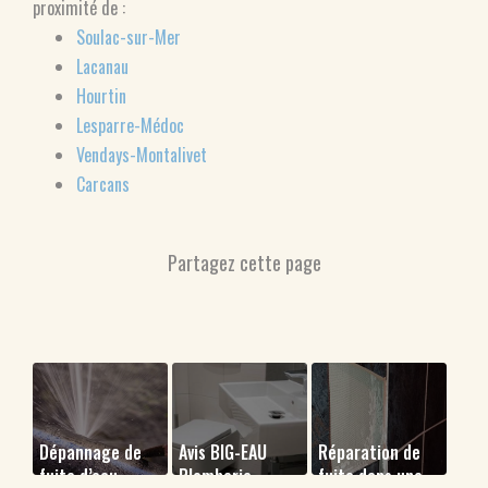
proximité de :
Soulac-sur-Mer
Lacanau
Hourtin
Lesparre-Médoc
Vendays-Montalivet
Carcans
Dépannage de
Avis BIG-EAU
Réparation de
fuite d’eau
Plomberie
fuite dans une