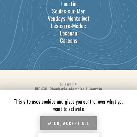
Hourtin
Soulac-sur-Mer
Vendays-Montalivet
Lesparre-Médoc
Lacanau
Carcans
...
En savoir +
BIG-EAU Plomberie, plombier à Hourtin
Mentions légales
-
Plan du site
-
Liens utiles
-
Secteur
-
Cookies
BIG-EAU Plomberie
This site uses cookies and gives you control over what you
Création et référencement de site Internet
want to activate
Demande de Devis
Fermer
OK, ACCEPT ALL
Notre savoir-faire : Plombier à Hourtin
10
/10