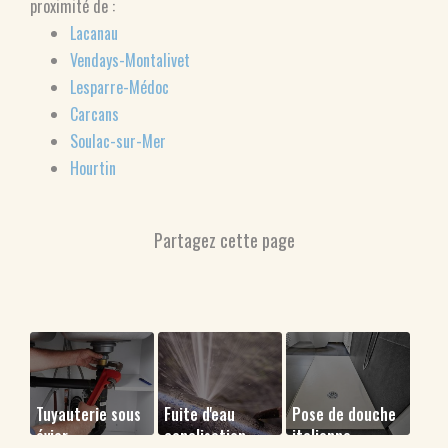
proximité de :
Lacanau
Vendays-Montalivet
Lesparre-Médoc
Carcans
Soulac-sur-Mer
Hourtin
Tuyauterie sous
Fuite d'eau
Pose de douche
évier
canalisation
italienne