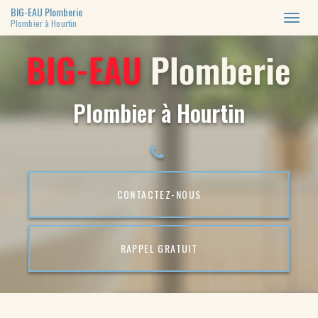
BIG-EAU Plomberie
Toggl
Plombier à Hourtin
naviga
Aller
au
contenu
principal
Plombier à Hourtin
CONTACTEZ-
NOUS
RAPPEL GRATUIT