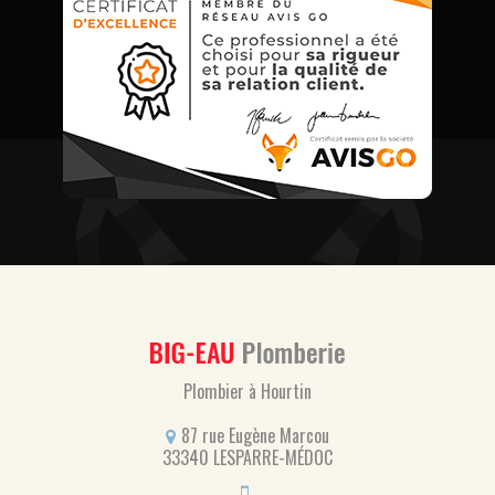
Plombier à Hourtin
87 rue Eugène Marcou
33340 LESPARRE-MÉDOC