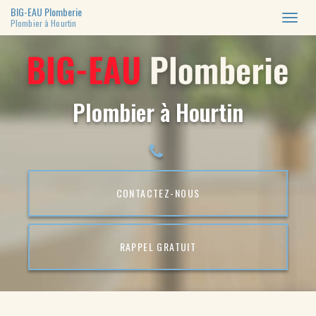
BIG-EAU Plomberie
Toggl
Plombier à Hourtin
naviga
Aller
au
contenu
principal
Plombier à Hourtin
CONTACTEZ-
NOUS
RAPPEL GRATUIT