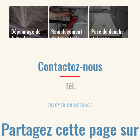
Dépannage de
Remplacement
Pose de douche
fuite d’eau
de tuyauterie
italienne
Contactez-nous
Tél.
ENVOYER UN MESSAGE
Partagez cette page sur