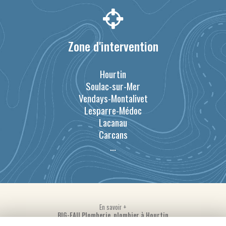
Zone d'intervention
Hourtin
Soulac-sur-Mer
Vendays-Montalivet
Lesparre-Médoc
Lacanau
Carcans
...
En savoir +
BIG-EAU Plomberie, plombier à Hourtin
Mentions légales
-
Plan du site
-
Liens utiles
-
Secteur
-
Cookies